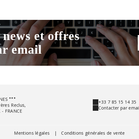
 news et offres
ar email
NES
+33 7 85 15 14 35
ères Reclus,
Contacter par emai
X - FRANCE
Mentions légales
|
Conditions générales de vente