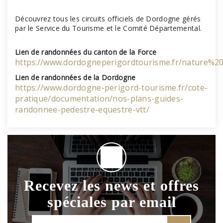
Découvrez tous les circuits officiels de Dordogne gérés
par le Service du Tourisme et le Comité Départemental.
Lien de randonnées du canton de la Force
https://www.dordogneperigordtourisme.fr/nature%20
Lien de randonnées de la Dordogne
https://www.dordogne-perigord-tourisme.fr/cote-
pratique/documentation/nos-plans-guides-
randonnee-pedestre-equestre-vtt/
Recevez les news et offres
spéciales par email