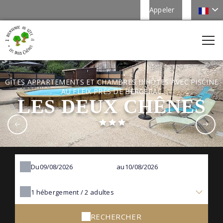
Appeler
GÎTES APPARTEMENTS ET CHAMBRES D'HÔTES AVEC PISCINE
AU FLEIX PRÈS DE BERGERAC
LES DEUX CHÊNES
Du
au
1
hébergement /
2
adultes
RECHERCHER