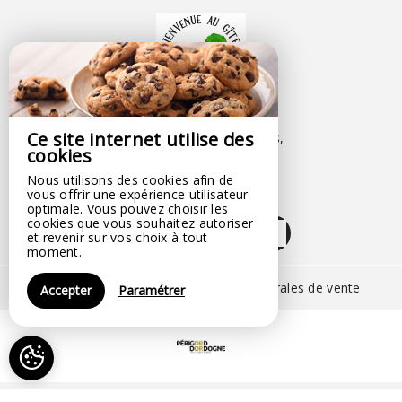
LES DEUX CHÊNES
Ce site internet utilise des
153 Rue Des Frères Reclus,
cookies
24130 LE FLEIX - FRANCE
Nous utilisons des cookies afin de
+33 7 85 15 14 35
vous offrir une expérience utilisateur
Contacter par email
optimale. Vous pouvez choisir les
cookies que vous souhaitez autoriser
et revenir sur vos choix à tout
moment.
Mentions légales
|
Conditions générales de vente
Accepter
Paramétrer