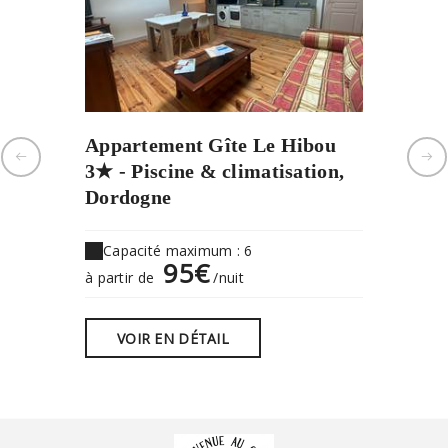
Appartement Gîte Le Hibou
Appart
3★ - Piscine & climatisation,
3★ - Pi
Dordogne
Dordog
Capacité maximum : 6
Capaci
95€
à partir de
/nuit
à partir 
VOIR EN DÉTAIL
VOIR