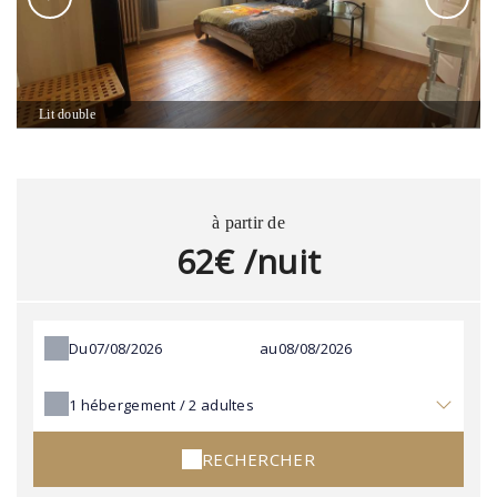
Lit double
à partir de
62€ /nuit
Du
au
1
hébergement /
2
adultes
RECHERCHER