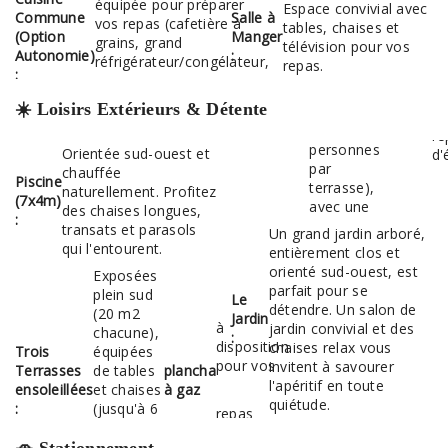
équipée pour préparer
Espace convivial avec
Commune
Salle à
vos repas (cafetière à
tables, chaises et
(Option
Manger
grains, grand
télévision pour vos
Autonomie)
:
réfrigérateur/congélateur,
repas.
:
☀️ Loisirs Extérieurs & Détente
personnes
Orientée sud-ouest et
d'
par
chauffée
Piscine
terrasse),
naturellement. Profitez
(7x4m)
avec une
des chaises longues,
:
transats et parasols
Un grand jardin arboré,
qui l'entourent.
entièrement clos et
orienté sud-ouest, est
Exposées
parfait pour se
plein sud
Le
détendre. Un salon de
(20 m2
Jardin
à
jardin convivial et des
chacune),
:
disposition
chaises relax vous
Trois
équipées
pour vos
invitent à savourer
Terrasses
de tables
plancha
l'apéritif en toute
ensoleillées
et chaises
à gaz
quiétude.
:
(jusqu'à 6
repas
🚗 Stationnement