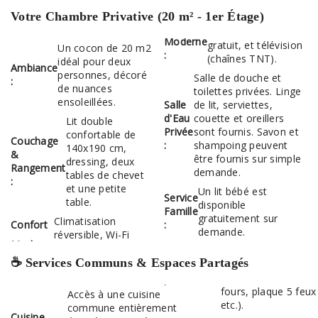
Votre Chambre Privative (20 m² - 1er Étage)
Moderne
gratuit, et télévision
Un cocon de 20 m2
:
(chaînes TNT).
idéal pour deux
Ambiance
personnes, décoré
Salle de douche et
:
de nuances
toilettes privées. Linge
ensoleillées.
Salle
de lit, serviettes,
d'Eau
couette et oreillers
Lit double
Privée
sont fournis. Savon et
confortable de
Couchage
:
shampoing peuvent
140x190 cm,
&
être fournis sur simple
dressing, deux
Rangement
demande.
tables de chevet
:
et une petite
Un lit bébé est
Service
table.
disponible
Famille
gratuitement sur
Climatisation
Confort
:
demande.
réversible, Wi-Fi
☕ Services Communs & Espaces Partagés
fours, plaque 5 feux
Accès à une cuisine
etc.).
commune entièrement
Cuisine