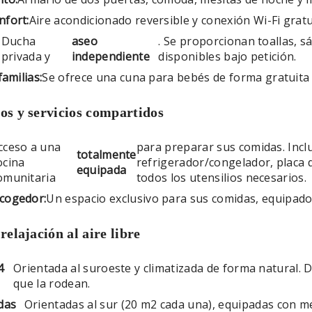
fort:
Aire acondicionado reversible y conexión Wi-Fi gratu
Ducha
aseo
. Se proporcionan toallas, 
privada y
independiente
disponibles bajo petición.
familias:
Se ofrece una cuna para bebés de forma gratuita 
ios y servicios compartidos
cceso a una
para preparar sus comidas. Inclu
totalmente
ocina
refrigerador/congelador, placa 
equipada
omunitaria
todos los utensilios necesarios.
cogedor:
Un espacio exclusivo para sus comidas, equipado c
relajación al aire libre
4
Orientada al suroeste y climatizada de forma natural. D
que la rodean.
das
Orientadas al sur (20 m2 cada una), equipadas con me