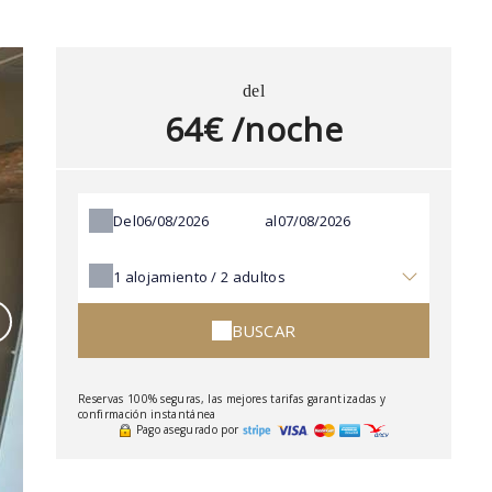
del
64€ /noche
Del
al
1
alojamiento /
2
adultos
BUSCAR
Reservas 100% seguras, las mejores tarifas garantizadas y
confirmación instantánea
Pago asegurado por