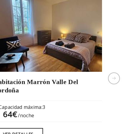
bitación Marrón Valle Del
Sala Ver
ordoña
Capacid
62€
Capacidad máxima:3
del
64€
l
/noche
VER DE