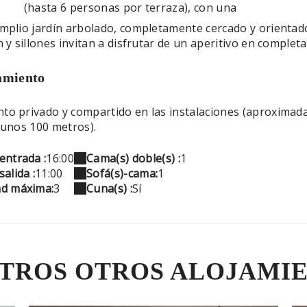
(hasta 6 personas por terraza), con una
mplio jardín arbolado, completamente cercado y orientado
 y sillones invitan a disfrutar de un aperitivo en completa
amiento
to privado y compartido en las instalaciones (aproximada
 unos 100 metros).
entrada :
16:00
Cama(s) doble(s) :
1
alida :
11:00
Sofá(s)-cama:
1
ad máxima:
3
Cuna(s) :
Sí
TROS OTROS ALOJAMI