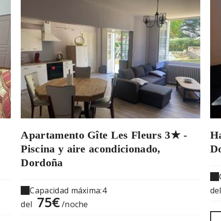
Apartamento Gîte Les Fleurs 3★ -
Ha
Piscina y aire acondicionado,
D
Dordoña
Capacidad máxima:4
de
75€
del
/noche