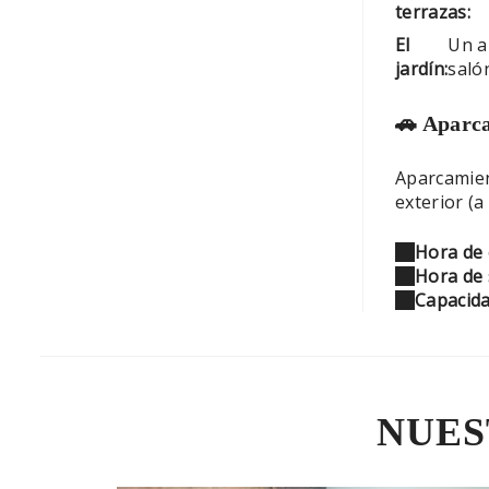
terrazas:
El
Un a
jardín:
salón
🚗 Aparc
Aparcamien
exterior (a
Hora de 
Hora de s
Capacid
NUES