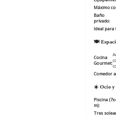
Máximo con
Baño
privado:
Ideal para 
🍽️ Espac
A
Cocina
c
Gourmet:
c
Comedor a
☀️ Ocio y 
Piscina (7x
m):
Tres solea