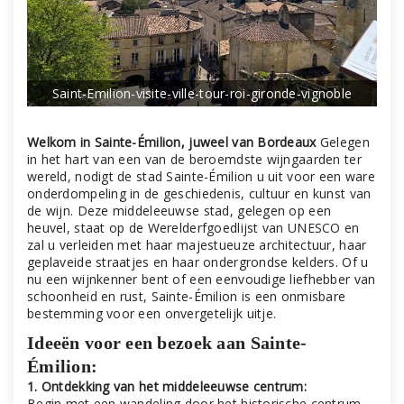
Saint-Emilion-visite-ville-tour-roi-gironde-vignoble
Ma
Welkom in Sainte-Émilion, juweel van Bordeaux
Gelegen
in het hart van een van de beroemdste wijngaarden ter
wereld, nodigt de stad Sainte-Émilion u uit voor een ware
onderdompeling in de geschiedenis, cultuur en kunst van
de wijn. Deze middeleeuwse stad, gelegen op een
heuvel, staat op de Werelderfgoedlijst van UNESCO en
zal u verleiden met haar majestueuze architectuur, haar
geplaveide straatjes en haar ondergrondse kelders. Of u
nu een wijnkenner bent of een eenvoudige liefhebber van
schoonheid en rust, Sainte-Émilion is een onmisbare
bestemming voor een onvergetelijk uitje.
Ideeën voor een bezoek aan Sainte-
Émilion:
1. Ontdekking van het middeleeuwse centrum:
Begin met een wandeling door het historische centrum