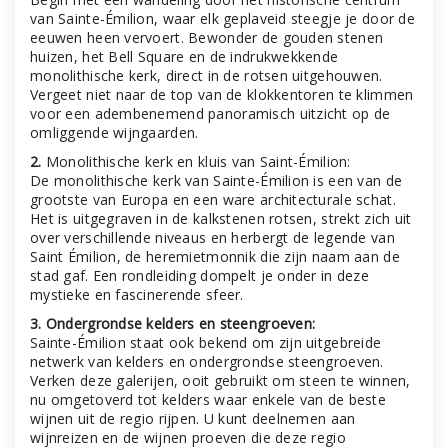
van Sainte-Émilion, waar elk geplaveid steegje je door de
eeuwen heen vervoert. Bewonder de gouden stenen
huizen, het Bell Square en de indrukwekkende
monolithische kerk, direct in de rotsen uitgehouwen.
Vergeet niet naar de top van de klokkentoren te klimmen
voor een adembenemend panoramisch uitzicht op de
omliggende wijngaarden.
2.
Monolithische kerk en kluis van Saint-Émilion:
De monolithische kerk van Sainte-Émilion is een van de
grootste van Europa en een ware architecturale schat.
Het is uitgegraven in de kalkstenen rotsen, strekt zich uit
over verschillende niveaus en herbergt de legende van
Saint Émilion, de heremietmonnik die zijn naam aan de
stad gaf. Een rondleiding dompelt je onder in deze
mystieke en fascinerende sfeer.
3. Ondergrondse kelders en steengroeven:
Sainte-Émilion staat ook bekend om zijn uitgebreide
netwerk van kelders en ondergrondse steengroeven.
Verken deze galerijen, ooit gebruikt om steen te winnen,
nu omgetoverd tot kelders waar enkele van de beste
wijnen uit de regio rijpen. U kunt deelnemen aan
wijnreizen en de wijnen proeven die deze regio