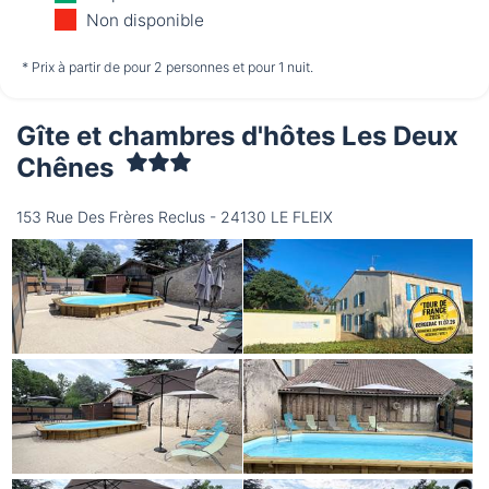
12/08
13/08
14/08
Non disponible
non disponible
non disponible
non disponible
* Prix à partir de pour 2 personnes et pour 1 nuit.
Gîte et chambres d'hôtes Les Deux
Samedi
15/08
Chênes
153 Rue Des Frères Reclus - 24130 LE FLEIX
non disponible